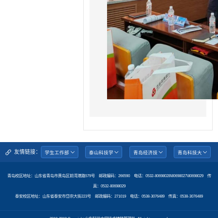
友情链接：
青岛校区地址：山东省青岛市黄岛区前湾港路579号 邮政编码：266590 电话：0532-80698028\80698027\80698029 传
真：0532-80698029
泰安校区地址：山东省泰安市岱宗大街223号 邮政编码：271019 电话：0538-3076489 传真：0538-3076489